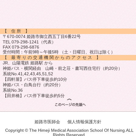
【 住 所 】
〒670-0074 姫路市御立西五丁目6番22号
TEL 079-298-1241（代表）
FAX 079-298-6876
受付時間：午前9時～午後5時 （土・日曜日、祝日は除く）
【 最 寄 り の 交 通 機 関 か ら の ア ク セ ス 】
JR、山陽電鉄 姫路駅 から
神姫バス・横関経由 山崎・前之荘・書写西住宅行（約20分）
系統No.41,42,43,45,51,52
【四軒屋】バス停下車徒歩約10分
神姫バス・白鳥台行（約20分）
系統No.36
【田井橋】バス停下車徒歩約5分
姫路市医師会
個人情報保護方針
Copyright © The Himeji Medical Association School Of Nursing.ALL
Rights Reserved.