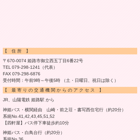
【 住 所 】
〒670-0074 姫路市御立西五丁目6番22号
TEL 079-298-1241（代表）
FAX 079-298-6876
受付時間：午前9時～午後5時 （土・日曜日、祝日は除く）
【 最 寄 り の 交 通 機 関 か ら の ア ク セ ス 】
JR、山陽電鉄 姫路駅 から
神姫バス・横関経由 山崎・前之荘・書写西住宅行（約20分）
系統No.41,42,43,45,51,52
【四軒屋】バス停下車徒歩約10分
神姫バス・白鳥台行（約20分）
系統No.36