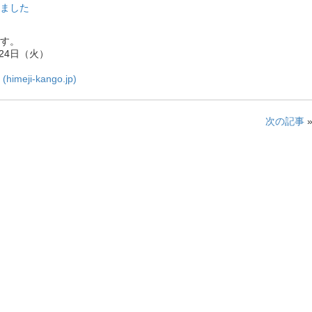
ました
す。
24日（火）
i-kango.jp)
次の記事