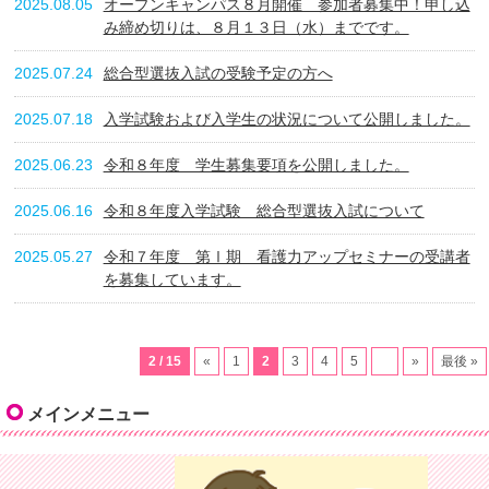
2025.08.05
オープンキャンパス８月開催 参加者募集中！申し込
み締め切りは、８月１３日（水）までです。
2025.07.24
総合型選抜入試の受験予定の方へ
2025.07.18
入学試験および入学生の状況について公開しました。
2025.06.23
令和８年度 学生募集要項を公開しました。
2025.06.16
令和８年度入学試験 総合型選抜入試について
2025.05.27
令和７年度 第Ⅰ期 看護力アップセミナーの受講者
を募集しています。
2 / 15
«
1
2
3
4
5
...
»
最後 »
メインメニュー