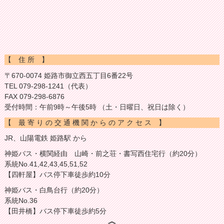
【 住 所 】
〒670-0074 姫路市御立西五丁目6番22号
TEL 079-298-1241（代表）
FAX 079-298-6876
受付時間：午前9時～午後5時 （土・日曜日、祝日は除く）
【 最 寄 り の 交 通 機 関 か ら の ア ク セ ス 】
JR、山陽電鉄 姫路駅 から
神姫バス・横関経由 山崎・前之荘・書写西住宅行（約20分）
系統No.41,42,43,45,51,52
【四軒屋】バス停下車徒歩約10分
神姫バス・白鳥台行（約20分）
系統No.36
【田井橋】バス停下車徒歩約5分