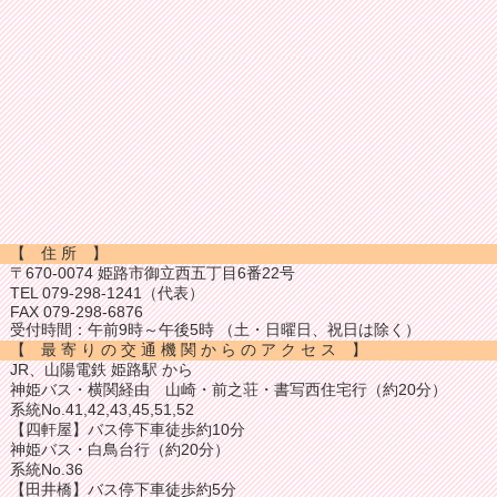
【 住 所 】
〒670-0074 姫路市御立西五丁目6番22号
TEL 079-298-1241（代表）
FAX 079-298-6876
受付時間：午前9時～午後5時 （土・日曜日、祝日は除く）
【 最 寄 り の 交 通 機 関 か ら の ア ク セ ス 】
JR、山陽電鉄 姫路駅 から
神姫バス・横関経由 山崎・前之荘・書写西住宅行（約20分）
系統No.41,42,43,45,51,52
【四軒屋】バス停下車徒歩約10分
神姫バス・白鳥台行（約20分）
系統No.36
【田井橋】バス停下車徒歩約5分