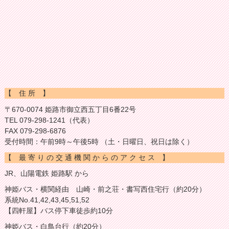
【 住 所 】
〒670-0074 姫路市御立西五丁目6番22号
TEL 079-298-1241（代表）
FAX 079-298-6876
受付時間：午前9時～午後5時 （土・日曜日、祝日は除く）
【 最 寄 り の 交 通 機 関 か ら の ア ク セ ス 】
JR、山陽電鉄 姫路駅 から
神姫バス・横関経由 山崎・前之荘・書写西住宅行（約20分）
系統No.41,42,43,45,51,52
【四軒屋】バス停下車徒歩約10分
神姫バス・白鳥台行（約20分）