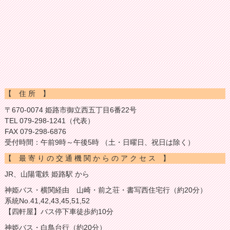
【 住 所 】
〒670-0074 姫路市御立西五丁目6番22号
TEL 079-298-1241（代表）
FAX 079-298-6876
受付時間：午前9時～午後5時 （土・日曜日、祝日は除く）
【 最 寄 り の 交 通 機 関 か ら の ア ク セ ス 】
JR、山陽電鉄 姫路駅 から
神姫バス・横関経由 山崎・前之荘・書写西住宅行（約20分）
系統No.41,42,43,45,51,52
【四軒屋】バス停下車徒歩約10分
神姫バス・白鳥台行（約20分）